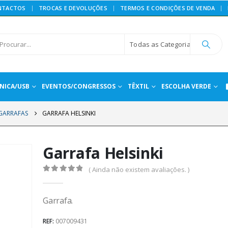
NTACTOS
TROCAS E DEVOLUÇÕES
TERMOS E CONDIÇÕES DE VENDA
Todas as Categorias
NICA/USB
EVENTOS/CONGRESSOS
TÊXTIL
ESCOLHA VERDE
GARRAFAS
GARRAFA HELSINKI
Garrafa Helsinki
( Ainda não existem avaliações. )
0
out of 5
Garrafa.
REF:
007009431