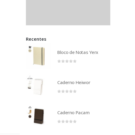
Recentes
Bloco de Notas Yerx
0
out of 5
Caderno Heiwor
0
out of 5
Caderno Pacam
0
out of 5