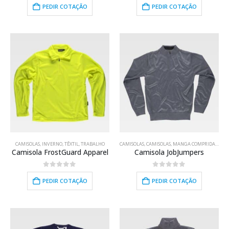
PEDIR COTAÇÃO
PEDIR COTAÇÃO
CAMISOLAS
,
INVERNO
,
TÊXTIL
,
TRABALHO
CAMISOLAS
,
CAMISOLAS
,
MANGA COMPRIDA
,
TÊXT
Camisola FrostGuard Apparel
Camisola JobJumpers
0
out of 5
0
out of 5
PEDIR COTAÇÃO
PEDIR COTAÇÃO