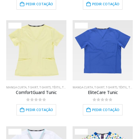
PEDIR COTAÇÃO
PEDIR COTAÇÃO
HOT
HOT
MANGA CURTA
,
T-SHIRT
,
T-SHIRTS
,
TÊXTIL
,
TRABALHO
MANGA CURTA
,
TÚNICA
,
VESTUÁRIO
,
T-SHIRT
,
T-SHIRTS
,
TÊXTIL
,
TRABALHO
ComfortGuard Tunic
EliteCare Tunic
0
out of 5
0
out of 5
PEDIR COTAÇÃO
PEDIR COTAÇÃO
HOT
HOT