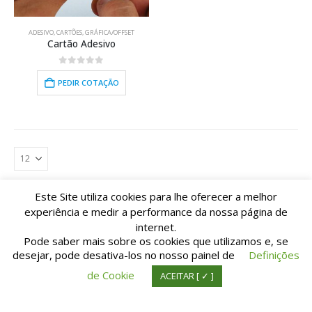
ADESIVO
,
CARTÕES
,
GRÁFICA/OFFSET
Cartão Adesivo
0
out of 5
PEDIR COTAÇÃO
Este Site utiliza cookies para lhe oferecer a melhor
experiência e medir a performance da nossa página de
internet.
Pode saber mais sobre os cookies que utilizamos e, se
desejar, pode desativa-los no nosso painel de
Definições
© Copyright TIpografia M. Pinto da Cunha Lda. All Rights Reserved. | Suporte:
de Cookie
ACEITAR [ ✓ ]
IDnet.pt