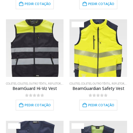
PEDIR COTAÇÃO
PEDIR COTAÇÃO
HOT
COLETES
,
COLETES
,
OUTRO TÊXTIL
,
REFLETOR
,
TÊXTIL
COLETES
,
TRABALHO
,
COLETES
,
OUTRO TÊXTIL
,
REFLETOR
,
TÊXTI
BeamGuard Hi-Viz Vest
BeamGuardian Safety Vest
0
out of 5
0
out of 5
PEDIR COTAÇÃO
PEDIR COTAÇÃO
HOT
HOT