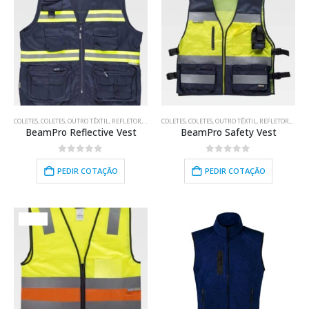
COLETES
,
COLETES
,
OUTRO TÊXTIL
,
REFLETOR
,
TÊXTIL
COLETES
,
TRABALHO
,
COLETES
,
OUTRO TÊXTIL
,
REFLETOR
,
TÊXTI
BeamPro Reflective Vest
BeamPro Safety Vest
0
out of 5
0
out of 5
PEDIR COTAÇÃO
PEDIR COTAÇÃO
HOT