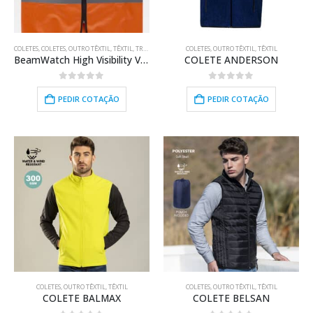
COLETES
,
COLETES
,
OUTRO TÊXTIL
,
TÊXTIL
,
TRABALHO
COLETES
,
OUTRO TÊXTIL
,
TÊXTIL
BeamWatch High Visibility Vest
COLETE ANDERSON
0
out of 5
0
out of 5
PEDIR COTAÇÃO
PEDIR COTAÇÃO
COLETES
,
OUTRO TÊXTIL
,
TÊXTIL
COLETES
,
OUTRO TÊXTIL
,
TÊXTIL
COLETE BALMAX
COLETE BELSAN