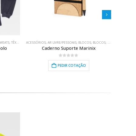
WEATS
UNIÃO/ESCRITÓRIO
,
TÊXTIL
,
TRABALHO
ACESSÓRIOS
,
USO PESSOAL
,
AR LIVRE/PESSOAIS
,
BLOCOS
,
BLOCOS
,
BRINDES PROMOC
POLO
,
POLO
olo
Caderno Suporte Marinix
Br
0
out of 5
PEDIR COTAÇÃO
HOT