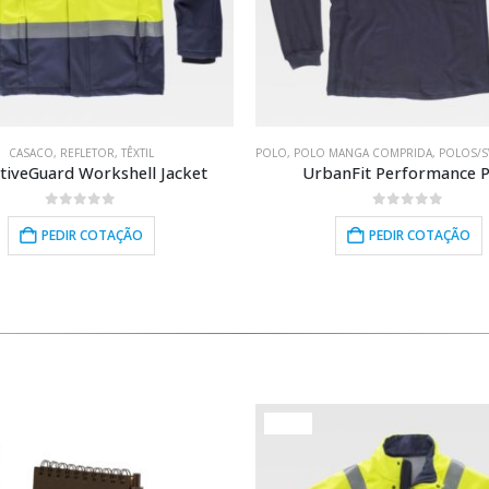
ONAIS
E
,
CASACO
REUNIÃO/ESCRITÓRIO
,
ELECTRÓNICA/USB
,
REFLETOR
,
TÊXTIL
,
,
REUNIÃO/ESCRITÓRIO
EQUIPAMENTOS
,
ESCOLHA VERDE
POLO
,
USO PESSOAL
,
POLO MANGA COMPRIDA
,
REUNIÃO/ESCRITÓRIO
,
POLOS/S
,
RE
ctiveGuard Workshell Jacket
UrbanFit Performance P
0
out of 5
0
out of 5
PEDIR COTAÇÃO
PEDIR COTAÇÃO
HOT