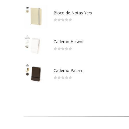
Bloco de Notas Yerx
0
out of 5
Caderno Heiwor
0
out of 5
Caderno Pacam
0
out of 5