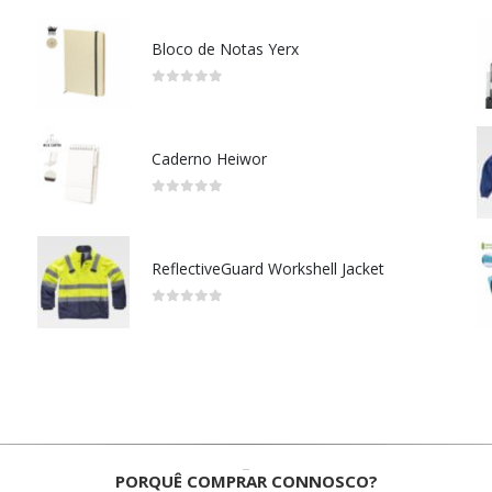
Bloco de Notas Yerx
0
out of 5
Caderno Heiwor
0
out of 5
ReflectiveGuard Workshell Jacket
0
out of 5
PORQUÊ COMPRAR CONNOSCO?