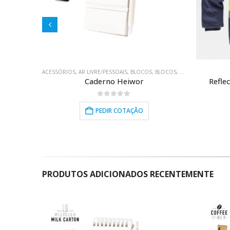
,
BLOCOS
,
BRINDES PROMOCIONAIS
ACESSÓRIOS
,
AR LIVRE/PESSOAIS
,
ELECTRÓNICA/USB
,
BLOCOS
,
EQUIPAMENTOS
,
BLOCOS
,
BRINDES PROMOCI
,
ESCOLHA VERD
Caderno Heiwor
Refle
0
out of 5
PEDIR COTAÇÃO
PRODUTOS ADICIONADOS RECENTEMENTE
HOT