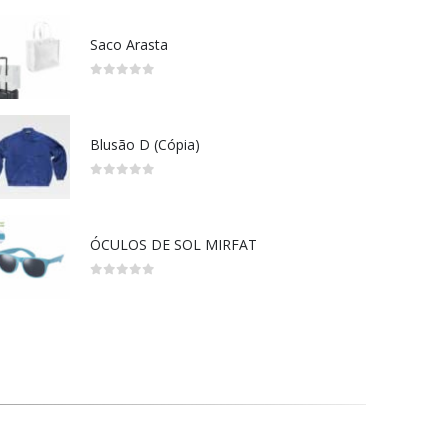
Saco Arasta
0
out of 5
Blusão D (Cópia)
0
out of 5
ÓCULOS DE SOL MIRFAT
0
out of 5