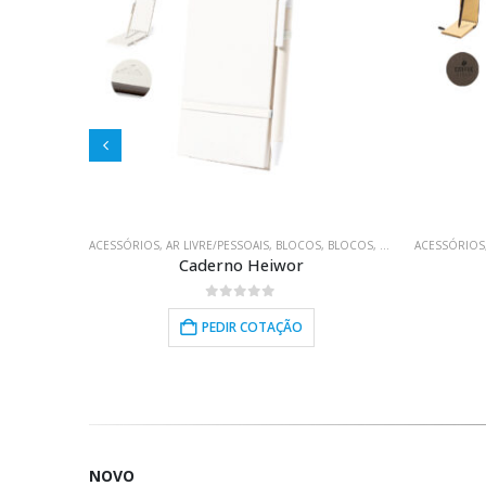
,
BLOCOS
,
BRINDES PROMOCIONAIS
ACESSÓRIOS
,
AR LIVRE/PESSOAIS
,
ELECTRÓNICA/USB
,
BLOCOS
,
EQUIPAMENTOS
,
BLOCOS
,
BRINDES PROMOCI
,
ESCOLHA VERD
ACESSÓRIOS
Caderno Heiwor
0
out of 5
PEDIR COTAÇÃO
NOVO