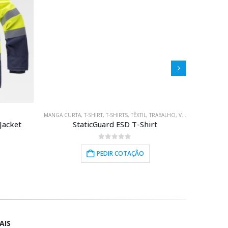
UNIÃO/ESCRITÓRIO
QUIPAMENTOS
,
ESCOLHA VERDE
MANGA CURTA
,
USO PESSOAL
,
,
REUNIÃO/ESCRITÓRIO
T-SHIRT
,
T-SHIRTS
,
TÊXTIL
,
REUNIÃO/ESCRITÓRIO
,
TRABALHO
,
VESTUÁRIO
POLO
,
USO PES
,
POLO
Jacket
StaticGuard ESD T-Shirt
Ur
0
out of 5
PEDIR COTAÇÃO
AIS