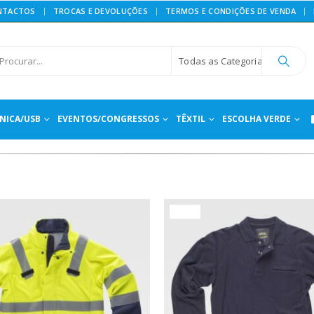
NTACTOS
TROCAS E DEVOLUÇÕES
TERMOS E CONDIÇÕES DE VENDA
Todas as Categorias
NICA/USB
EVENTOS/CONGRESSOS
TÊXTIL
ESCOLHA VERDE
HOT