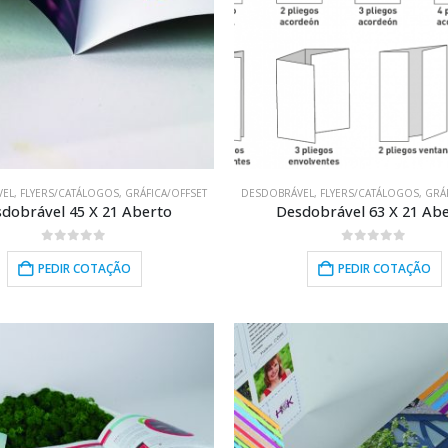
VEL
,
FLYERS/CATÁLOGOS
,
GRÁFICA/OFFSET
DESDOBRÁVEL
,
FLYERS/CATÁLOGOS
,
GRÁ
dobrável 45 X 21 Aberto
Desdobrável 63 X 21 Ab
0
out of 5
0
out of 5
PEDIR COTAÇÃO
PEDIR COTAÇÃO