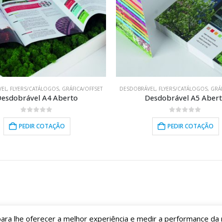
VEL
,
FLYERS/CATÁLOGOS
,
GRÁFICA/OFFSET
DESDOBRÁVEL
,
FLYERS/CATÁLOGOS
,
GRÁ
esdobrável A4 Aberto
Desdobrável A5 Aber
0
out of 5
0
out of 5
PEDIR COTAÇÃO
PEDIR COTAÇÃO
s para lhe oferecer a melhor experiência e medir a performance da 