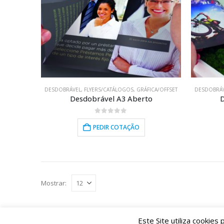
DESDOBRÁVEL
,
FLYERS/CATÁLOGOS
,
GRÁFICA/OFFSET
DESDOBRÁ
Desdobrável A3 Aberto
D
0
out of 5
PEDIR COTAÇÃO
Mostrar:
Este Site utiliza cookie