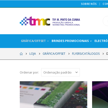
SOBRE NÓS
CO
GRÁFICA/OFFSET
BRINDES PROMOCIONAIS
ELECTRÓ
LOJA
GRÁFICA/OFFSET
FLYERS/CATÁLOGOS
Ordenar por: