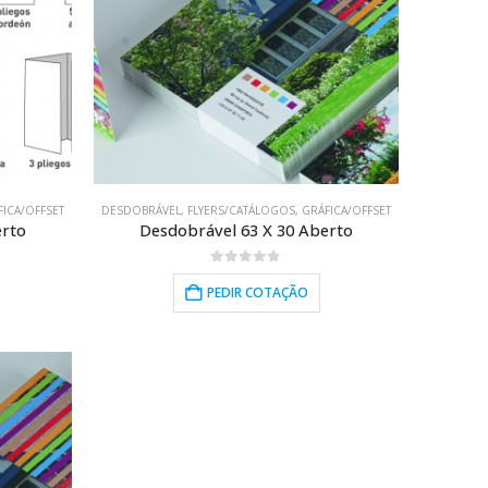
FICA/OFFSET
DESDOBRÁVEL
,
FLYERS/CATÁLOGOS
,
GRÁFICA/OFFSET
erto
Desdobrável 63 X 30 Aberto
0
out of 5
PEDIR COTAÇÃO