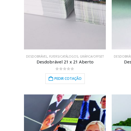
DESDOBRÁVEL
,
FLYERS/CATÁLOGOS
,
GRÁFICA/OFFSET
DESDOBRÁ
Desdobrável 21 x 21 Aberto
Des
0
out of 5
PEDIR COTAÇÃO