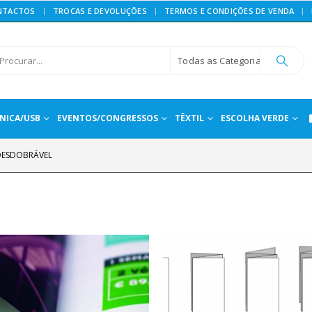
NTACTOS
TROCAS E DEVOLUÇÕES
TERMOS E CONDIÇÕES DE VENDA
Todas as Categorias
NICA/USB
EVENTOS/CONGRESSOS
TÊXTIL
ESCOLHA VERDE
DESDOBRÁVEL