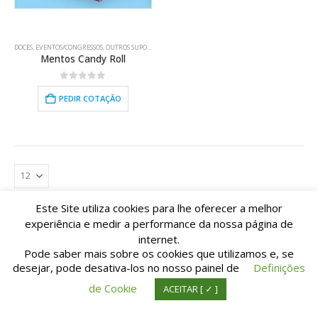
DOCES
,
EVENTOS/CONGRESSOS
,
OUTROS SUPORTES
Mentos Candy Roll
0
out of 5
PEDIR COTAÇÃO
Este Site utiliza cookies para lhe oferecer a melhor
experiência e medir a performance da nossa página de
internet.
Pode saber mais sobre os cookies que utilizamos e, se
desejar, pode desativa-los no nosso painel de
Definições
© Copyright TIpografia M. Pinto da Cunha Lda. All Rights Reserved. | Suporte:
de Cookie
ACEITAR [ ✓ ]
IDnet.pt