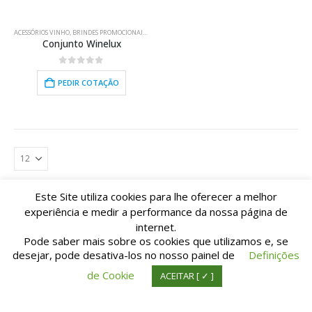
ACESSÓRIOS VINHO
,
BRINDES PROMOCIONAIS
,
COZINHA/BAR/LAR
,
UTENSÍLIOS
Conjunto Winelux
0
out of 5
PEDIR COTAÇÃO
Este Site utiliza cookies para lhe oferecer a melhor
experiência e medir a performance da nossa página de
internet.
Pode saber mais sobre os cookies que utilizamos e, se
desejar, pode desativa-los no nosso painel de
Definições
© Copyright TIpografia M. Pinto da Cunha Lda. All Rights Reserved. | Suporte:
de Cookie
ACEITAR [ ✓ ]
IDnet.pt