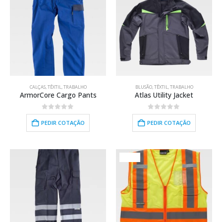
CALÇAS
,
TÊXTIL
,
TRABALHO
BLUSÃO
,
TÊXTIL
,
TRABALHO
ArmorCore Cargo Pants
Atlas Utility Jacket
0
out of 5
0
out of 5
PEDIR COTAÇÃO
PEDIR COTAÇÃO
HOT