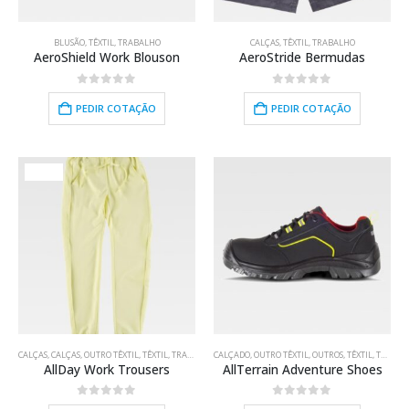
BLUSÃO
,
TÊXTIL
,
TRABALHO
CALÇAS
,
TÊXTIL
,
TRABALHO
AeroShield Work Blouson
AeroStride Bermudas
0
out of 5
0
out of 5
PEDIR COTAÇÃO
PEDIR COTAÇÃO
HOT
CALÇAS
,
CALÇAS
,
OUTRO TÊXTIL
,
TÊXTIL
,
TRABALHO
CALÇADO
,
OUTRO TÊXTIL
,
OUTROS
,
TÊXTIL
,
TRABALHO
AllDay Work Trousers
AllTerrain Adventure Shoes
0
out of 5
0
out of 5