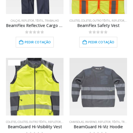
CALÇAS
,
REFLETOR
,
TÊXTIL
,
TRABALHO
COLETES
,
COLETES
,
OUTRO TÊXTIL
,
REFLETOR
,
TÊXTI
BeamFlex Reflective Cargo Trousers
BeamFlex Safety Vest
0
out of 5
0
out of 5
PEDIR COTAÇÃO
PEDIR COTAÇÃO
HOT
COLETES
,
COLETES
,
OUTRO TÊXTIL
,
REFLETOR
,
TÊXTIL
CAMISOLAS
,
TRABALHO
,
INVERNO
,
REFLETOR
,
TÊXTIL
,
TRABALHO
BeamGuard Hi-Visibility Vest
BeamGuard Hi-Viz Hoodie