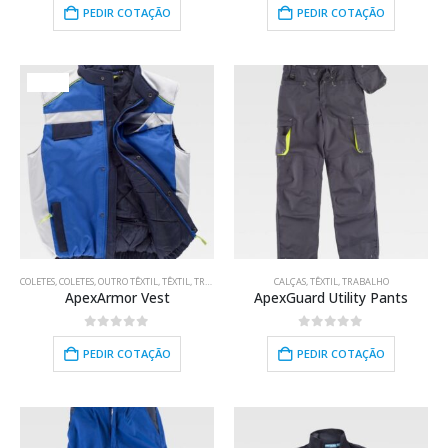
PEDIR COTAÇÃO
PEDIR COTAÇÃO
HOT
COLETES
,
COLETES
,
OUTRO TÊXTIL
,
TÊXTIL
,
TRABALHO
CALÇAS
,
TÊXTIL
,
TRABALHO
ApexArmor Vest
ApexGuard Utility Pants
0
out of 5
0
out of 5
PEDIR COTAÇÃO
PEDIR COTAÇÃO