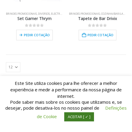
BRINDES PROMOCIONAIS
,
DIVERSOS
,
ELECTRÓNICA/USB
BRINDES PROMOCIONAIS
,
EQUIPAMENTOS
,
USO PESSOAL
,
COZINHA/BAR/LAR
,
DIVE
Set Gamer Thrym
Tapete de Bar Drivix
0
out of 5
0
out of 5
PEDIR COTAÇÃO
PEDIR COTAÇÃO
Este Site utiliza cookies para lhe oferecer a melhor
experiência e medir a performance da nossa página de
internet.
Pode saber mais sobre os cookies que utilizamos e, se
desejar, pode desativa-los no nosso painel de
Definições
© Copyright TIpografia M. Pinto da Cunha Lda. All Rights Reserved. | Suporte:
de Cookie
ACEITAR [ ✓ ]
IDnet.pt