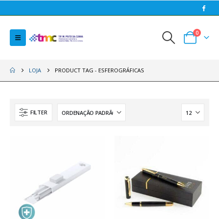
0
LOJA
PRODUCT TAG -
ESFEROGRÁFICAS
FILTER