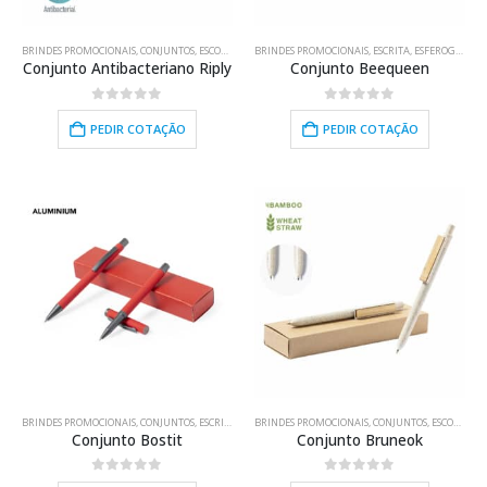
BRINDES PROMOCIONAIS
,
CONJUNTOS
,
ESCOLHA VERDE
BRINDES PROMOCIONAIS
,
ESCRITA
,
ESFEROGRÁFICAS PLÁSTICAS
,
ESCRITA
,
ESFEROGRÁFICAS METÁLICAS
,
LÁPIS 
Conjunto Antibacteriano Riply
Conjunto Beequeen
0
out of 5
0
out of 5
PEDIR COTAÇÃO
PEDIR COTAÇÃO
BRINDES PROMOCIONAIS
,
CONJUNTOS
,
ESCRITA
,
ESFEROGRÁFICAS METÁLICAS
BRINDES PROMOCIONAIS
,
CONJUNTOS
,
ESCOLHA VERDE
Conjunto Bostit
Conjunto Bruneok
0
out of 5
0
out of 5