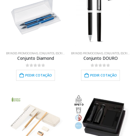
BRINDES PROMOCIONAIS
,
CONJUNTOS
,
ESCRITA
,
ESFEROGRÁFICAS METÁLICAS
BRINDES PROMOCIONAIS
,
CONJUNTOS
,
ESFEROGRÁFICAS PLÁST
,
ESCRITA
,
ES
Conjunto Diamond
Conjunto DOURO
0
out of 5
0
out of 5
PEDIR COTAÇÃO
PEDIR COTAÇÃO