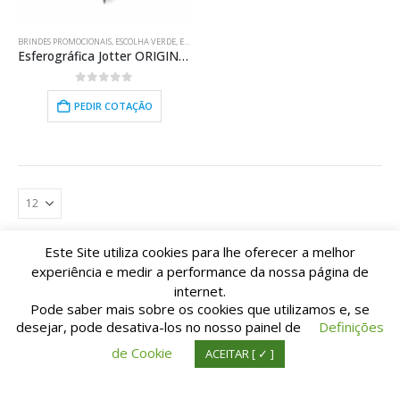
BRINDES PROMOCIONAIS
,
ESCOLHA VERDE
,
ESCRITA
,
ESFEROGRÁFICAS METÁLICAS
Esferográfica Jotter ORIGINAL
0
out of 5
PEDIR COTAÇÃO
Este Site utiliza cookies para lhe oferecer a melhor
experiência e medir a performance da nossa página de
internet.
Pode saber mais sobre os cookies que utilizamos e, se
desejar, pode desativa-los no nosso painel de
Definições
© Copyright TIpografia M. Pinto da Cunha Lda. All Rights Reserved. | Suporte:
de Cookie
ACEITAR [ ✓ ]
IDnet.pt