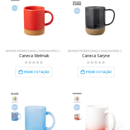
BRINDES PROMOCIONAIS
,
CANECAS/COPOS
,
COZINHA/BAR/LAR
BRINDES PROMOCIONAIS
,
CANECAS/COPOS
,
COZINHA/BAR/LAR
Caneca Melmak
Caneca Saryne
0
out of 5
0
out of 5
PEDIR COTAÇÃO
PEDIR COTAÇÃO