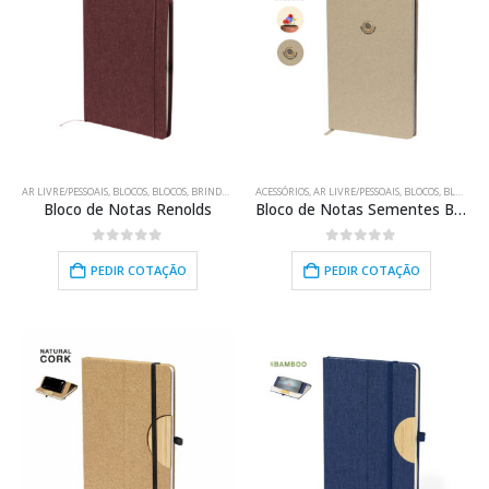
AR LIVRE/PESSOAIS
,
BLOCOS
,
BLOCOS
,
BRINDES PROMOCIONAIS
ACESSÓRIOS
,
,
ESCOLHA VERDE
AR LIVRE/PESSOAIS
,
REUNIÃO/ESCRITÓRIO
,
BLOCOS
,
BLOCOS
,
B
Bloco de Notas Renolds
Bloco de Notas Sementes Baupres
0
out of 5
0
out of 5
PEDIR COTAÇÃO
PEDIR COTAÇÃO
HOT