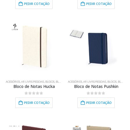
PEDIR COTAÇÃO
PEDIR COTAÇÃO
HOT
ACESSÓRIOS
,
AR LIVRE/PESSOAIS
,
BLOCOS
,
BLOCOS
,
BRINDES PROMOCIONAIS
ACESSÓRIOS
,
AR LIVRE/PESSOAIS
,
ELECTRÓNICA/USB
,
BLOCOS
,
BLOCOS
,
EQUIP
,
B
Bloco de Notas Hucka
Bloco de Notas Pushkin
0
out of 5
0
out of 5
PEDIR COTAÇÃO
PEDIR COTAÇÃO
HOT
HOT