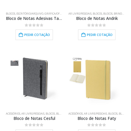
BLOCOS
,
ESCRITÓRIO/ARQUIVO
,
GRÁFICA/OFFSET
AR LIVRE/PESSOAIS
,
BLOCOS
,
BLOCOS
,
BRINDES PROMOCIONAIS
Bloco de Notas Adesivas Tantum
Bloco de Notas Andrik
0
out of 5
0
out of 5
PEDIR COTAÇÃO
PEDIR COTAÇÃO
HOT
HOT
ACESSÓRIOS
,
AR LIVRE/PESSOAIS
,
BLOCOS
,
BLOCOS
,
BRINDES PROMOCIONAIS
ACESSÓRIOS
,
AR LIVRE/PESSOAIS
,
ELECTRÓNICA/USB
,
BLOCOS
,
BLOCOS
,
EQUIP
,
B
Bloco de Notas Cesful
Bloco de Notas Faty
0
out of 5
0
out of 5