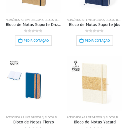
ACESSÓRIOS
,
AR LIVRE/PESSOAIS
,
BLOCOS
,
BLOCOS
,
BRINDES PROMOCIONAIS
ACESSÓRIOS
,
AR LIVRE/PESSOAIS
,
ELECTRÓNICA/USB
,
BLOCOS
,
BLOCOS
,
EQUIP
,
B
Bloco de Notas Suporte Drizax
Bloco de Notas Suporte Jibs
0
out of 5
0
out of 5
PEDIR COTAÇÃO
PEDIR COTAÇÃO
ACESSÓRIOS
,
AR LIVRE/PESSOAIS
,
BLOCOS
,
BLOCOS
,
BRINDES PROMOCIONAIS
ACESSÓRIOS
,
AR LIVRE/PESSOAIS
,
ELECTRÓNICA/USB
,
BLOCOS
,
BLOCOS
,
EQUIP
,
B
Bloco de Notas Tierzo
Bloco de Notas Yacard