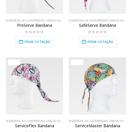
ACESSÓRIOS
,
AR LIVRE/PESSOAIS
,
LENÇOS
,
OUTROS SUPORTES
ACESSÓRIOS
,
RESTAURAÇÃO
,
AR LIVRE/PESSOAIS
,
TÊXTIL
,
,
LENÇOS
TRABALHO
,
OUTROS SUPORTES
,
USO 
ProServe Bandana
SafeServe Bandana
0
out of 5
0
out of 5
PEDIR COTAÇÃO
PEDIR COTAÇÃO
HOT
HOT
ACESSÓRIOS
,
AR LIVRE/PESSOAIS
,
LENÇOS
,
OUTROS SUPORTES
ACESSÓRIOS
,
RESTAURAÇÃO
,
AR LIVRE/PESSOAIS
,
TÊXTIL
,
,
LENÇOS
TRABALHO
,
OUTROS SUPORTES
,
USO 
ServiceFlex Bandana
ServiceMaster Bandana