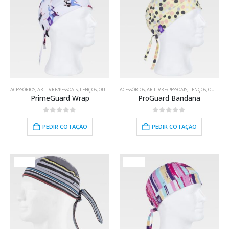
ACESSÓRIOS
,
AR LIVRE/PESSOAIS
,
LENÇOS
,
OUTROS SUPORTES
ACESSÓRIOS
,
RESTAURAÇÃO
,
AR LIVRE/PESSOAIS
,
TÊXTIL
,
,
LENÇOS
TRABALHO
,
OUTROS SUPORTES
,
USO 
PrimeGuard Wrap
ProGuard Bandana
0
out of 5
0
out of 5
PEDIR COTAÇÃO
PEDIR COTAÇÃO
HOT
HOT