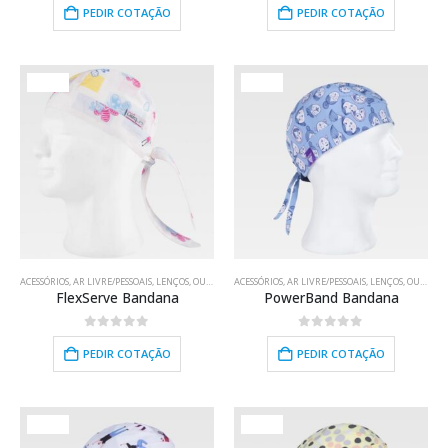
PEDIR COTAÇÃO
PEDIR COTAÇÃO
HOT
HOT
ACESSÓRIOS
,
AR LIVRE/PESSOAIS
,
LENÇOS
,
OUTROS SUPORTES
ACESSÓRIOS
,
RESTAURAÇÃO
,
AR LIVRE/PESSOAIS
,
TÊXTIL
,
,
LENÇOS
TRABALHO
,
OUTROS SUPORTES
,
USO 
FlexServe Bandana
PowerBand Bandana
0
out of 5
0
out of 5
PEDIR COTAÇÃO
PEDIR COTAÇÃO
HOT
HOT